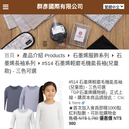
群彥國際有限公司
首頁
產品介紹 Products
石墨烯服飾系列
石
墨烯長袖系列
#514 石墨烯輕磨毛機能長袖(兒童
款) - 三色可選
#514 石墨烯輕磨毛機能長袖
(兒童款) - 三色可選
「GP石墨烯購物網」正式上
線，購買本商品請按此：
Clic
k here
★首次加入會員即贈1000點
紅利點數，可折抵購物金
售價 NT$ 1,780
優惠價 NT$
980