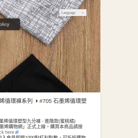
Language
licy
烯循環褲系列
#705 石墨烯循環塑
 石墨烯循環塑型九分褲 - 進階款(蜜桃橘)
石墨烯購物網」正式上線，購買本商品請按
ick here
加入會員即贈1000點紅利點數，可折抵購物