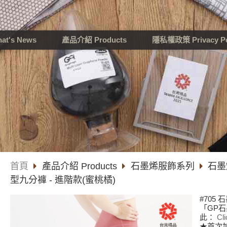
t's News
產品介紹 Products
隱私權政策 Privacy Po
首頁
產品介紹 Products
石墨烯服飾系列
石墨
型九分褲 - 進階款(蜜桃橘)
#705
「GP
此：
Cl
★首次