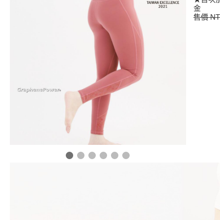
金
售價 NT$